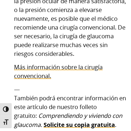
la presión ocular de manera satisfactoria,
o la presión comienza a elevarse
nuevamente, es posible que el médico
recomiende una cirugía convencional. De
ser necesario, la cirugía de glaucoma
puede realizarse muchas veces sin
riesgos considerables.
Más información sobre la cirugía
convencional.
—
También podrá encontrar información en
este artículo de nuestro folleto
TOGGLE HIGH CONTRAST
gratuito:
Comprendiendo y viviendo con
Solicite su copia gratuita
TOGGLE FONT SIZE
glaucoma.
.