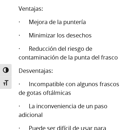
Ventajas:
· Mejora de la puntería
· Minimizar los desechos
· Reducción del riesgo de
contaminación de la punta del frasco
Desventajas:
TOGGLE HIGH CONTRAST
· Incompatible con algunos frascos
TOGGLE FONT SIZE
de gotas oftálmicas
· La inconveniencia de un paso
adicional
· Puede ser difícil de usar para