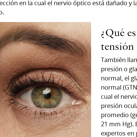
cción en la cual el nervio óptico está dañado y l
o.
¿Qué es
tensión
También lla
presión o g
normal, el g
normal (GTN)
cual el nervi
presión ocul
promedio (g
21 mm Hg). E
expertos en 