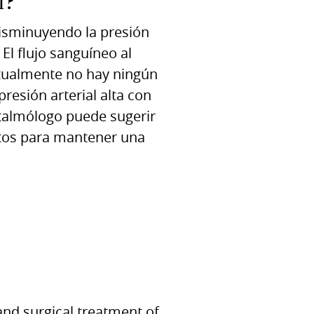
l?
isminuyendo la presión
El flujo sanguíneo al
tualmente no hay ningún
resión arterial alta con
ftalmólogo puede sugerir
ntos para mantener una
and surgical treatment of