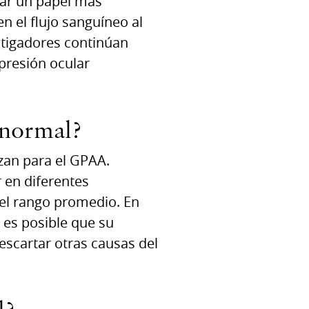
gar un papel más
n el flujo sanguíneo al
estigadores continúan
presión ocular
 normal?
zan para el GPAA.
 en diferentes
del rango promedio. En
, es posible que su
scartar otras causas del