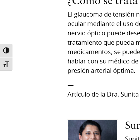
¿Cómo se trata
El glaucoma de tensión 
ocular mediante el uso de
nervio óptico puede des
tratamiento que pueda mod
medicamentos, se puede a
TOGGLE HIGH CONTRAST
hablar con su médico de
TOGGLE FONT SIZE
presión arterial óptima.
—
Artículo de la Dra. Sunit
Su
Sunit