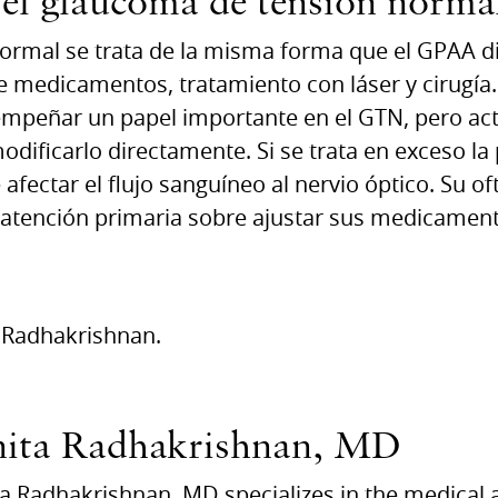
 el glaucoma de tensión norma
normal se trata de la misma forma que el GPAA d
 medicamentos, tratamiento con láser y cirugía. 
empeñar un papel importante en el GTN, pero ac
ificarlo directamente. Si se trata en exceso la p
fectar el flujo sanguíneo al nervio óptico. Su o
 atención primaria sobre ajustar sus medicame
a Radhakrishnan.
nita Radhakrishnan, MD
a Radhakrishnan, MD specializes in the medical 