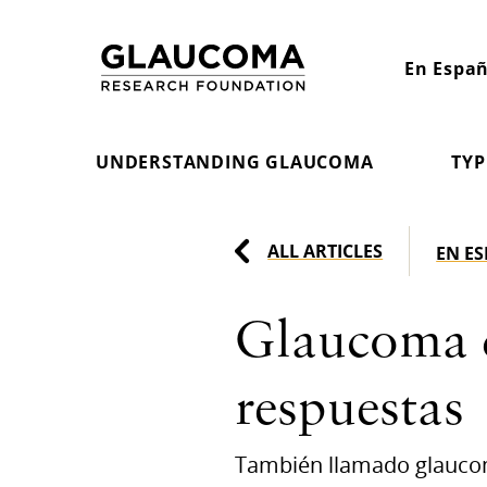
Skip
to
En Españ
Content
UNDERSTANDING GLAUCOMA
TYP
ALL ARTICLES
EN E
Glaucoma d
respuestas
También llamado glaucom